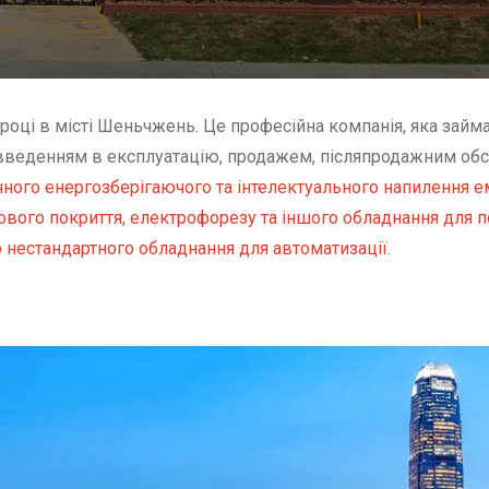
році в місті Шеньчжень. Це професійна компанія, яка займ
введенням в експлуатацію, продажем, післяпродажним обс
чного енергозберігаючого та інтелектуального напилення 
вого покриття, електрофорезу та іншого обладнання для по
о нестандартного обладнання для автоматизації.