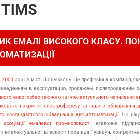
 TIMS
К ЕМАЛІ ВИСОКОГО КЛАСУ. ПО
ОМАТИЗАЦІЇ
в
2003
році в місті Шеньчжень. Це професійна компанія, я
введенням в експлуатацію, продажем, післяпродажним о
чного енергозберігаючого та інтелектуального напилення 
кового покриття, електрофорезу та іншого обладнання дл
го нестандартного обладнання для автоматизації.
Це наці
 асоціації емалевої промисловості
, еталонне підпри
 інтелектуальної власності провінції Гуандун, контрактне