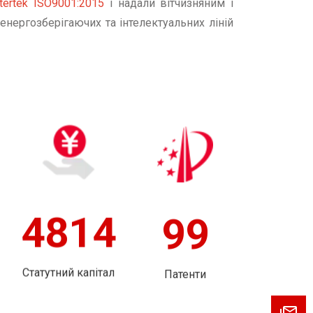
ntertek ISO9001:2015
і надали вітчизняним і
енергозберігаючих та інтелектуальних ліній
5800
120
Статутний капітал
Патенти