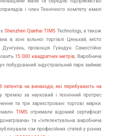
інноваційне мале та середнє підприємство
оприладів і член Технічного комітету емалі
 є
Shenzhen Qianhai TIMS
Technology, а також
на в зоні вільної торгівлі Цяньхай, місто
Дунгуань, провінція Гуандун. Самостійно
ановить
15 000 квадратних метрів
; Виробнича
руч побудований індустріальний парк займає
8 патентів на винаходи, які перебувають на
гу премію за науковий і технічний прогрес
ення та три зареєстровані торгові марки.
 емалі»
TIMS
отримали відомий сертифікат
одонагрівача» та «Інтелектуальна виробнича
ублікували сім професійних статей у різних