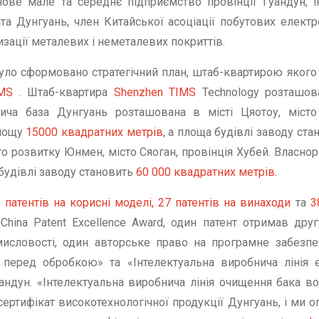
 нове мале та середнє підприємство провінції Гуандун, 
ста Дунгуань, член Китайської асоціації побутових електр
изації металевих і неметалевих покриттів.
уло сформовано стратегічний план, штаб-квартирою якого
IMS
. Штаб-квартира
Shenzhen TIMS
Technology розташова
ича база Дунгуань розташована в місті Цяотоу, місто 
площу
15000 квадратних метрів
, а площа будівлі заводу ст
о розвитку Юнмен, місто Сяоган, провінція Хубей. Власно
 будівлі заводу становить
60 000 квадратних метрів.
 патентів на корисні моделі, 27 патентів на винаходи
та
3
China Patent Excellence Award, один патент отримав дру
мисловості, один авторське право на програмне забезпеч
я перед обробкою» та «Інтелектуальна виробнича лінія
уандун. «Інтелектуальна виробнича лінія очищення бака в
ертифікат високотехнологічної продукції Дунгуань, і ми оп