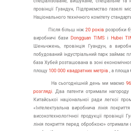
спеціалізоване, вишукане, спеціальне та
провінції Гуандун, Підприємство газелі мі
Національного технічного комітету стандарт
Після більш ніж
20 років
розробки б
виробничі бази
Dongguan TIMS
і
Hubei T
Шеньчжень, провінція Гуандун, а виробн
побудований індустріальний парк займає 
база Хубей розташована в зоні економічног
площу
100 000 квадратних метрів
, а площа
На сьогоднішній день ми маємо
96
розгляді
. Два патенти отримали нагороду 
Китайської національної ради легкої про
«Інтелектуальна виробнича лінія покритт
високотехнологічної продукції провінції Г
лінія покриття перед обробкою» отримали с