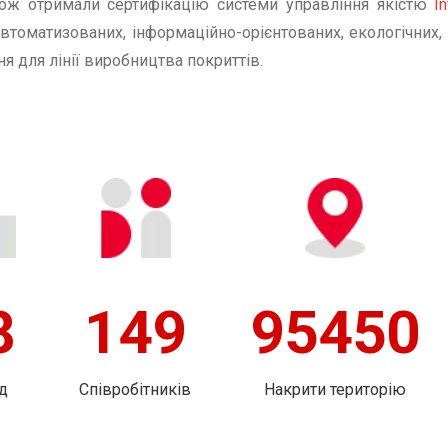
кож отримали сертифікацію системи управління якістю
I
оматизованих, інформаційно-орієнтованих, екологічних, 
я для лінії виробництва покриттів.
2
180
115000
Співробітників
Накрити територію