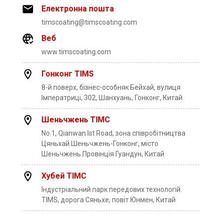
Електронна пошта
timscoating@timscoating.com
Веб
www.timscoating.com
Гонконг TIMS
8-й поверх, бізнес-особняк Бейхай, вулиця
Імператриці, 302, Шанхуань, Гонконг, Китай
Шеньчжень ТІМС
No.1, Qianwan lst Road, зона співробітництва
Цяньхай Шеньчжень-Гонконг, місто
Шеньчжень.Провінція Гуандун, Китай
Хубей ТІМС
Індустріальний парк передових технологій
TIMS, дорога Сяньхе, повіт Юнмен, Китай