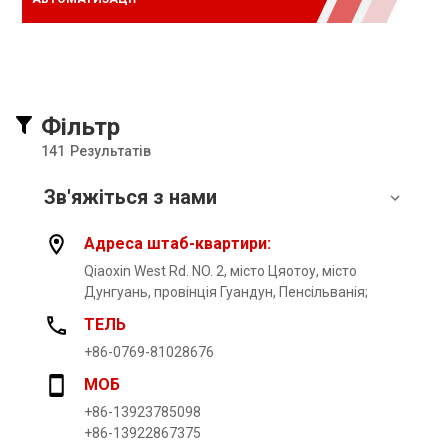
Фільтр
141
Результатів
Зв'яжіться з нами
Адреса штаб-квартири:
Qiaoxin West Rd. NO. 2, місто Цяотоу, місто
Дунгуань, провінція Гуандун, Пенсільванія;
ТЕЛЬ
+86-0769-81028676
МОБ
+86-13923785098
+86-13922867375