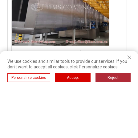
Автоматична виробнича лінія
порошкового напилення попередньої
We use cookies and similar tools to provide our services. If you
don't want to accept all cookies, click Personalize cookies.
обробки для корпусу газового
водонагрівача
Personalize cookies
Accept
Reject