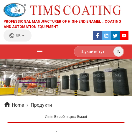
PROFESSIONAL MANUFACTURER OF HIGH-END ENAMEL，COATING
AND AUTOMATION EQUIPMENT
UK
Home
Продукти
Лінія Виробництва Емалі