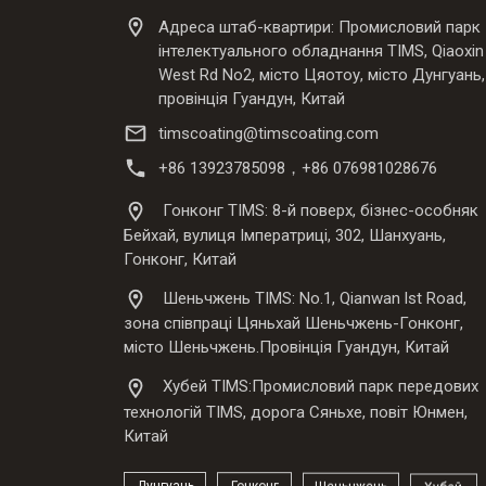
Адреса штаб-квартири: Промисловий парк
інтелектуального обладнання TIMS, Qiaoxin
West Rd No2, місто Цяотоу, місто Дунгуань,
провінція Гуандун, Китай
timscoating@timscoating.com
+86 13923785098，+86 076981028676
Гонконг TIMS: 8-й поверх, бізнес-особняк
Бейхай, вулиця Імператриці, 302, Шанхуань,
Гонконг, Китай
Шеньчжень TIMS: No.1, Qianwan lst Road,
зона співпраці Цяньхай Шеньчжень-Гонконг,
місто Шеньчжень.Провінція Гуандун, Китай
Хубей TIMS:Промисловий парк передових
технологій TIMS, дорога Сяньхе, повіт Юнмен,
Китай
Дунгуань
Гонконг
Шеньчжень
Хубей