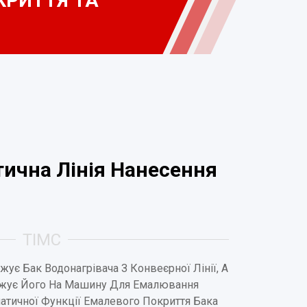
КРИТТЯ ТА
ична Лінія Нанесення
ТІМС
ує Бак Водонагрівача З Конвеєрної Лінії, А
ажує Його На Машину Для Емалювання
атичної Функції Емалевого Покриття Бака