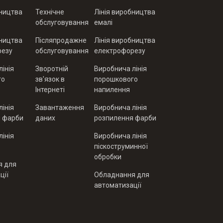
бництва
Технічне
Лінія виробництва
обслуговування
емалі
бництва
Післяпродажне
Лінія виробництва
резу
обслуговування
електрофорезу
інія
Зворотній
Виробнича лінія
го
зв'язок в
порошкового
Інтернеті
напилення
інія
Завантаження
Виробнича лінія
я фарби
даних
розпилення фарби
інія
Виробнича лінія
піскоструминної
обробки
я для
ції
Обладнання для
автоматизації