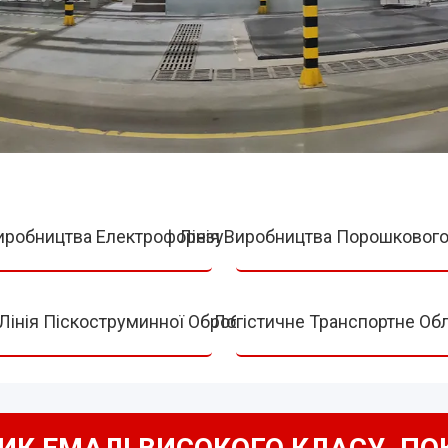
Виробництва Електрофорезу
Лінія Виробництва Порошковог
Лінія Піскоструминної Обробки
Логістичне Транспортне Об