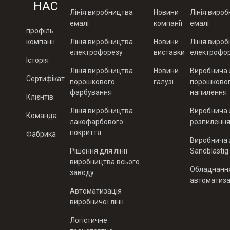
НАС
Лінія виробництва
Новини
Лінія виро
емалі
компанії
емалі
профіль
компанії
Лінія виробництва
Новини
Лінія виро
електрофорезу
виставки
електрофо
Історія
Лінія виробництва
Новини
Виробнича л
Сертифікат
порошкового
галузі
порошково
фарбування
напилення
Клієнтів
Лінія виробництва
Виробнича л
Команда
лакофарбового
розпиленн
покриття
Фабрика
Виробнича л
Рішення для лінії
Sandblastig
виробництва всього
Обладнанн
заводу
автоматиза
Автоматизація
виробничої лінії
Логістичне