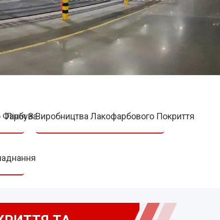
о Фарбування
Лінія З Виробництва Лакофарбового Покриття
ладнання