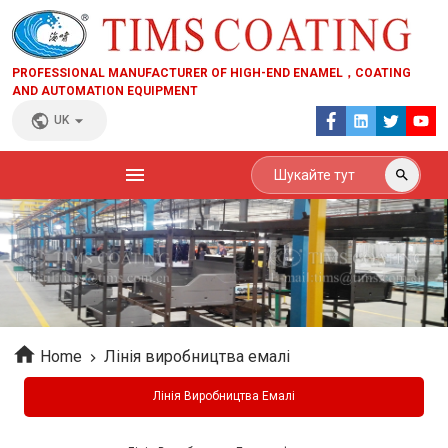
PROFESSIONAL MANUFACTURER OF HIGH-END ENAMEL，COATING
AND AUTOMATION EQUIPMENT
UK
Home
Лінія виробництва емалі
Лінія Виробництва Емалі