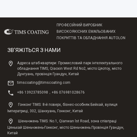
ПРОФЕСІЙНИЙ ВИРОБНИК
ВИСОКОЯКІСНИХ ЕМАЛЬОВАНИХ
ПОКРИТТІВ ТА ОБЛАДНАННЯ AUTOLON
ЗВ'ЯЖІТЬСЯ З НАМИ
Адреса штаб-квартири: Промисловий парк інтелектуального
обладнання TIMS, Qiaoxin West Rd No2, місто Цяотоу, місто
Дунгуань, провінція Гуандун, Китай
timscoating@timscoating.com
+86 13923785098，+86 076981028676
Гонконг TIMS: 8-й поверх, бізнес-особняк Бейхай, вулиця
Імператриці, 302, Шанхуань, Гонконг, Китай
Шеньчжень TIMS: No.1, Qianwan lst Road, зона співпраці
Цяньхай Шеньчжень-Гонконг, місто Шеньчжень.Провінція Гуандун,
Китай