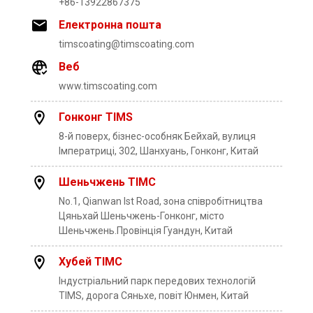
+86-13922867375
Електронна пошта
timscoating@timscoating.com
Веб
www.timscoating.com
Гонконг TIMS
8-й поверх, бізнес-особняк Бейхай, вулиця
Імператриці, 302, Шанхуань, Гонконг, Китай
Шеньчжень ТІМС
No.1, Qianwan lst Road, зона співробітництва
Цяньхай Шеньчжень-Гонконг, місто
Шеньчжень.Провінція Гуандун, Китай
Хубей ТІМС
Індустріальний парк передових технологій
TIMS, дорога Сяньхе, повіт Юнмен, Китай