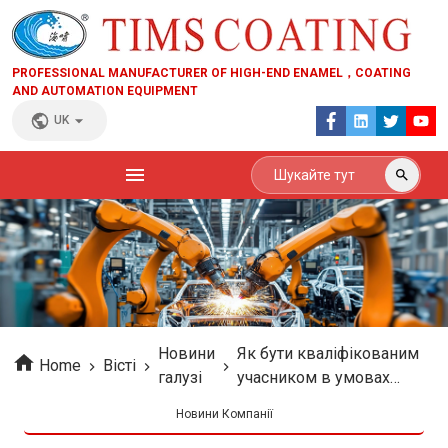
PROFESSIONAL MANUFACTURER OF HIGH-END ENAMEL，COATING
AND AUTOMATION EQUIPMENT
UK
Новини
Як бути кваліфікованим
Home
Вісті
галузі
учасником в умовах
епідемії
Новини Компанії