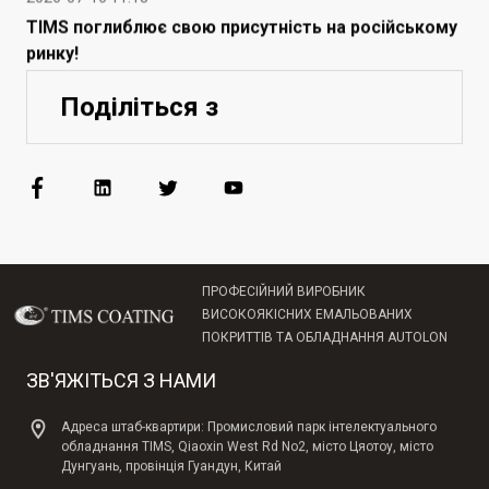
ринку!
Поділіться з
ПРОФЕСІЙНИЙ ВИРОБНИК
ВИСОКОЯКІСНИХ ЕМАЛЬОВАНИХ
ПОКРИТТІВ ТА ОБЛАДНАННЯ AUTOLON
ЗВ'ЯЖІТЬСЯ З НАМИ
Адреса штаб-квартири: Промисловий парк інтелектуального
обладнання TIMS, Qiaoxin West Rd No2, місто Цяотоу, місто
Дунгуань, провінція Гуандун, Китай